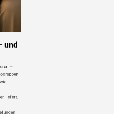
— und
ieren —
ikogruppen
 wie
n liefert.
befunden