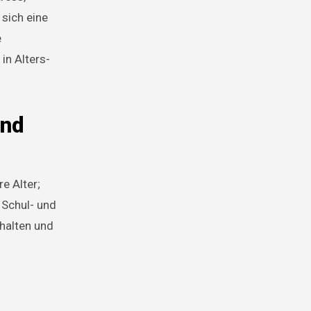
sich eine
e
in Alters-
und
e Alter;
 Schul- und
halten und