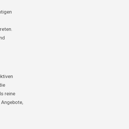
htigen
reten.
und
ktiven
die
s reine
e Angebote,