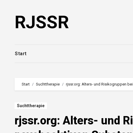
Zum
Inhalt
RJSSR
springen
Start
Start
Suchttherapie
rjssr.org: Alters- und Risikogruppen b
Suchttherapie
rjssr.org: Alters- und 