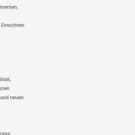
umenten,
e Einsichten
ität,
nzen
n und neuen
ress,